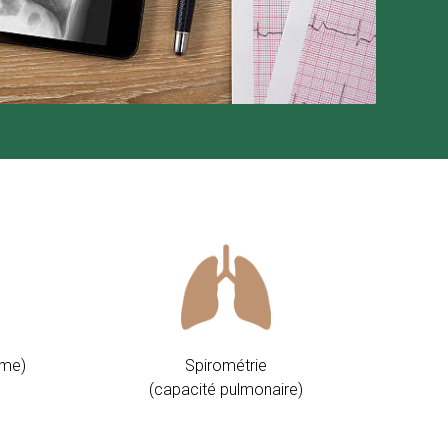
mme)
Spirométrie
​(capacité pulmonaire)