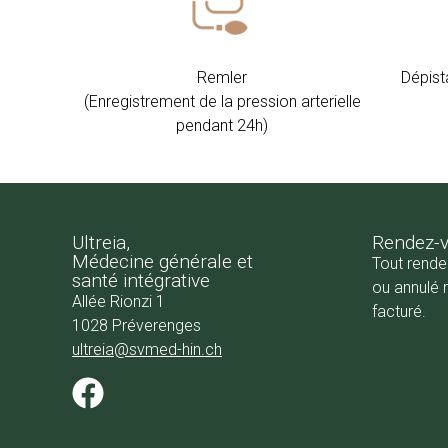
Remler
Dépist
​(Enregistrement de la pression arterielle
pendant 24h)
Ultreia,
Rendez-
Médecine générale et
Tout rend
​santé intégrative
ou annulé 
Allée Rionzi 1
facturé.
1028 Préverenges
ultreia@svmed-hin.ch