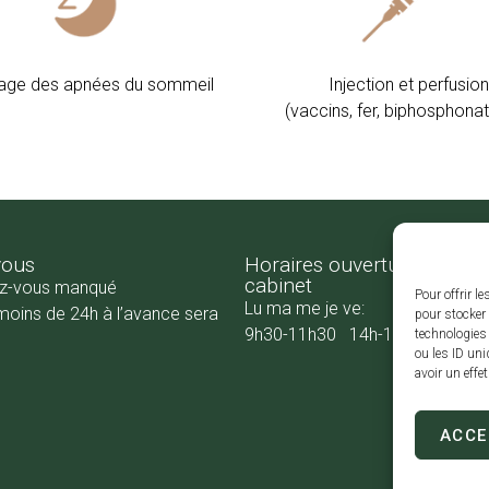
age des apnées du sommeil
Injection et perfusion
​(vaccins, fer, biphosphonat
vous
Horaires ouverture secréta
cabinet
ez-vous manqué
Pour offrir l
Lu ma me je ve:
moins de 24h à l’avance sera
pour stocker 
9h30-11h30 14h-16h30
technologies
ou les ID uni
avoir un effe
ACCE